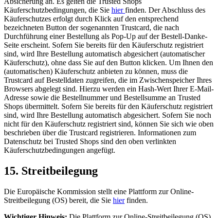
Absicherung an. Es gelten die Trusted Shops
Käuferschutzbedingungen, die Sie
hier
finden. Der Abschluss des
Käuferschutzes erfolgt durch Klick auf den entsprechend
bezeichneten Button der sogenannten Trustcard, die nach
Durchführung einer Bestellung als Pop-Up auf der Bestell-Danke-
Seite erscheint. Sofern Sie bereits für den Käuferschutz registriert
sind, wird Ihre Bestellung automatisch abgesichert (automatischer
Käuferschutz), ohne dass Sie auf den Button klicken. Um Ihnen den
(automatischen) Käuferschutz anbieten zu können, muss die
Trustcard auf Bestelldaten zugreifen, die im Zwischenspeicher Ihres
Browsers abgelegt sind. Hierzu werden ein Hash-Wert Ihrer E-Mail-
Adresse sowie die Bestellnummer und Bestellsumme an Trusted
Shops übermittelt. Sofern Sie bereits für den Käuferschutz registriert
sind, wird Ihre Bestellung automatisch abgesichert. Sofern Sie noch
nicht für den Käuferschutz registriert sind, können Sie sich wie oben
beschrieben über die Trustcard registrieren. Informationen zum
Datenschutz bei Trusted Shops sind den oben verlinkten
Käuferschutzbedingungen angefügt.
15. Streitbeilegung​​​​​​​
Die Europäische Kommission stellt eine Plattform zur Online-
Streitbeilegung (OS) bereit, die Sie
hier
finden.
Wichtiger Hinweis:
Die Plattform zur Online-Streitbeilegung (OS)